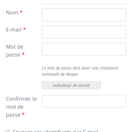
o
i
e
Nom
*
n
n
p
c
E-mail
*
r
i
i
p
Mot de
n
a
passe
*
c
l
i
Le mot de passe doit avoir une résistance
p
minimale de Moyen
a
Indicateur de sûreté
l
e
Confirmer le
mot de
passe
*