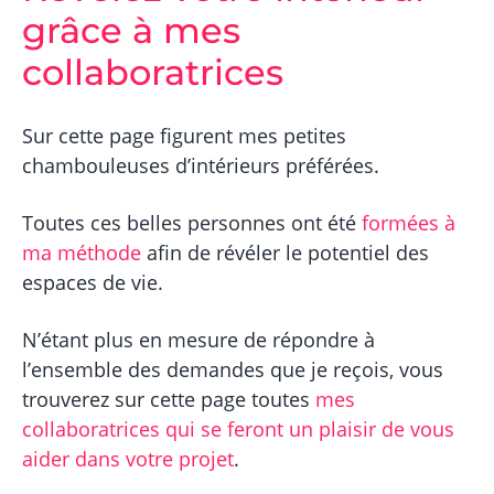
grâce à mes
o
i
e
n
n
collaboratrices
p
c
r
i
Sur cette page figurent mes petites
i
p
chambouleuses d’intérieurs préférées.
n
a
c
l
Toutes ces belles personnes ont été
formées à
i
ma méthode
afin de révéler le potentiel des
p
espaces de vie.
a
l
N’étant plus en mesure de répondre à
e
l’ensemble des demandes que je reçois, vous
trouverez sur cette page toutes
mes
collaboratrices qui se feront un plaisir de vous
aider dans votre projet
.