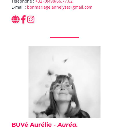
Téléphone :
+32 (0)498/66.77.62
E-mail :
bonmariage.annelyse@gmail.com
BUVé Aurélie
- Auréa.