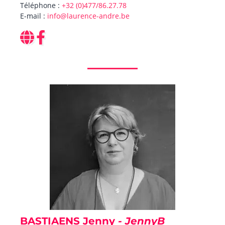
Téléphone :
+32 (0)477/86.27.78
E-mail :
info@laurence-andre.be
BASTIAENS Jenny
- JennyB