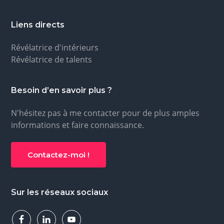
o
i
e
n
n
Liens directs
p
c
Révélatrice d'intérieurs
r
i
Révélatrice de talents
i
p
n
a
Besoin d’en savoir plus ?
c
l
i
N'hésitez pas à me contacter pour de plus amples
p
informations et faire connaissance.
a
l
Contactez-moi !
e
Sur les réseaux sociaux