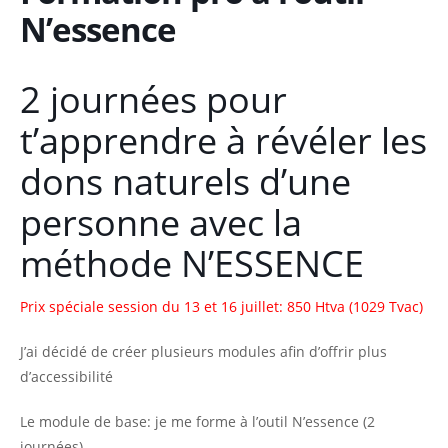
N’essence
o
i
e
n
n
p
c
2 journées pour
r
i
t’apprendre à révéler les
i
p
n
a
dons naturels d’une
c
l
personne avec la
i
p
méthode N’ESSENCE
a
l
Prix spéciale session du 13 et 16 juillet: 850 Htva (1029 Tvac)
e
J’ai décidé de créer plusieurs modules afin d’offrir plus
d’accessibilité
Le module de base: je me forme à l’outil N’essence (2
journées)