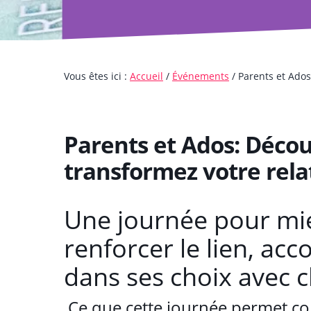
t
p
a
i
r
g
o
i
e
n
n
Vous êtes ici :
Accueil
/
Événements
/
Parents et Ados:
p
c
r
i
i
p
Parents et Ados: Décou
n
a
transformez votre rela
c
l
i
Une journée pour mi
p
renforcer le lien, a
a
l
dans ses choix avec cl
e
Ce que cette journée permet c