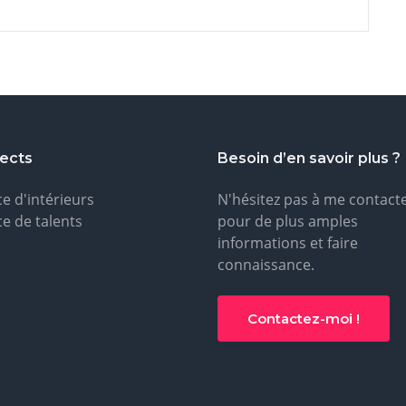
rects
Besoin d’en savoir plus ?
ce d'intérieurs
N'hésitez pas à me contact
ce de talents
pour de plus amples
informations et faire
connaissance.
Contactez-moi !