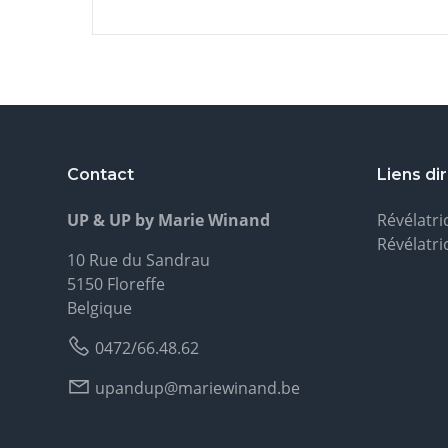
Contact
Liens di
UP & UP by Marie Winand
Révélatri
Révélatri
10 Rue du Sandrau
5150 Floreffe
Belgique
0472/66.48.62
upandup@mariewinand.be