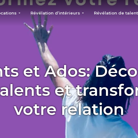
ocations
Révélation d’intérieurs
Révélation de talen
ts et Ados: Déc
talents et transf
votre relation