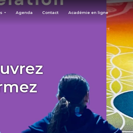
ts
Agenda
Contact
Académie en ligne
ouvrez
ormez